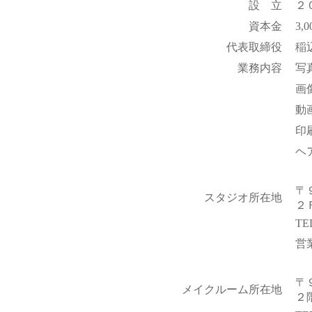
設 立
２
資本金
3,0
代表取締役
稲
業務内容
写
画
動
印
ヘ
〒
スタジオ所在地
２
TEL
営
〒
メイクルーム所在地
２