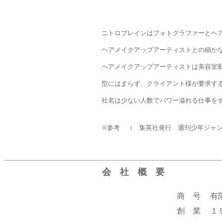
ニトロブレインはフォトグラファーとヘ
ヘアメイクアップアーティストとの細か
ヘアメイクアップアーティストは美容室
型にはまらず、クライアント様が要求す
社名は少ない人数でパワー溢れる仕事を
※参考 （ 集英社発行 週刊少年ジャ
会 社 概 要
商 号
有限
創 業
１